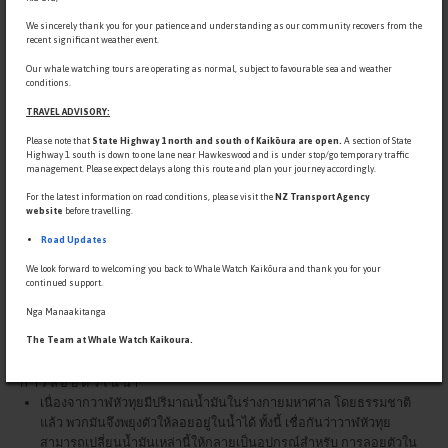
We sincerely thank you for your patience and understanding as our community recovers from the
recent significant weather event.
Our whale watching tours are operating as normal, subject to favourable sea and weather
conditions.
TRAVEL ADVISORY:
Please note that
State Highway 1 north and south of Kaikōura are open.
A section of State
Highway 1 south is down to
one lane near Hawkeswood and is under stop/go temporary traffic
management. Please expect delays along this route and plan your journey accordingly.
For the latest information on road conditions, please visit the
NZ Transport Agency
website
before travelling.
Road Updates
ตำแหน่งการสะท้อนเสียง
เมื่อคลื่นเสียง (เสียงแหลมสั้น) เดินทางผ่านน้ำมันที่เป็นไขปลาวาฬนี้
We look forward to welcoming you back to Whale Watch Kaikōura and thank you for your
เสียงจะถูกปรับเพิ่มและขยาย วาฬหัวทุยได้รับพิจารณาว่าเป็นหนึ่งในสัตว์
continued support.
ที่มีเสียงดังมากที่สุดในโลก มีการบันทึกไว้ว่ามีระดับเสียงถึง 230 เดซิเบล
Nga Manaakitanga
ทั้งนี้ เชื่อว่าวาฬหัวทุยสามารถใช้โซนาร์ของมันสำหรับหาตำแหน่งของ
The Team at Whale Watch Kaikoura.
เหยื่อและทำให้ เหยื่อหมดสติหรือฆ่าเหยื่อได้เลยทีเดียว
การลอยตัวในน้ำ
เนื่องจากวาฬหัวทุยมีปริมาณน้ำมันในร่างกายมหาศาล โดยธรรมชาติ
แล้ว พวกมันจึงพยุงตัวให้ลอยอยู่ในน้ำได้ ทั้งนี้ เชื่อกันว่าวาฬหัวทุย
สามารถเปลี่ยนน้ำมันเหล่านี้ให้กลายเป็นอุปกรณ์สำหรับ การลอยตัวใน