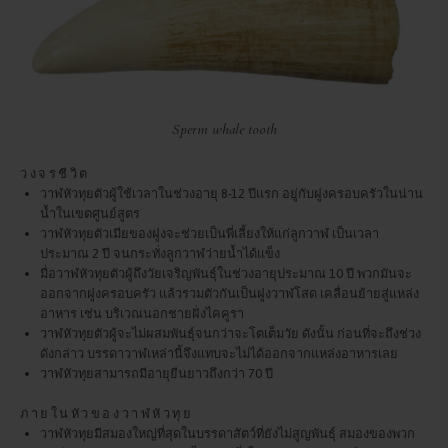
Sperm whale tooth
วงจรชีวิต
วาฬหัวทุยตัวผู้ใช้เวลาในช่วงอายุ 8-12 ปีแรก อยู่กับฝูงครอบครัวในน่าน
น้ำในเขตศูนย์สูตร
วาฬหัวทุยตัวเมียของฝูงจะช่วยเป็นพี่เลี้ยงให้แก่ลูกวาฬ เป็นเวลา
ประมาณ 2 ปี จนกระทั่งลูกวาฬว่ายน้ำได้แข็ง
มื่อวาฬหัวทุยตัวผู้ถึงวัยเจริญพันธุ์ในช่วงอายุประมาณ 10 ปี พวกมันจะ
ออกจากฝูงครอบครัว แล้วรวมตัวกันเป็นฝูงวาฬโสด เคลื่อนย้ายสู่แหล่ง
อาหาร เช่น บริเวณนอกชายฝั่งไคคูรา
วาฬหัวทุยตัวผู้จะไม่ผสมพันธุ์จนกว่าจะโตเต็มวัย ดังนั้น ก่อนที่จะถึงช่วง
ดังกล่าว บรรดาวาฬเหล่านี้จึงแทบจะไม่ได้ออกจากแหล่งอาหารเลย
วาฬหัวทุยสามารถมีอายุยืนยาวถึงกว่า 70 ปี
ภายในหัวของวาฬหัวทุย
วาฬหัวทุยมีสมองใหญ่ที่สุดในบรรดาสัตว์ที่ยังไม่สูญพันธุ์ สมองของพวก