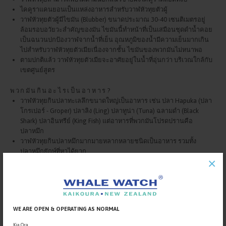
ไคคูราแคนยอนเป็นแหล่งอาหารสำหรับวาฬหัวทุยตัวผู้
วาฬหัวทุยตัวผู้มีไขมัน (Blubber) ขนาดประมาณ 30-40 เซนติเมตรอยู่
ล้อมรอบอวัยวะสำคัญของมัน ไขมันนี้ทำหน้าที่เป็นเสมือนชุดดำน้ำคอย
เป็นฉนวนปกป้องวาฬจากน้ำที่เย็น อุณหภูมิของน้ำมีความเย็นมากเกิน
ไปสำหรับวาฬหัวทุยตัวเมียเนื่องจากชั้น ไขมันของพวกมันไม่หนาพอ
ตามปกติแล้ว วาฬหัวทุยตัวเมียจะอาศัยอยู่ในน้ำที่อุ่นกว่า บริเวณใกล้กับ
เขตศูนย์สูตร
พวกมันกินอะไรเป็นอาหาร?
วาฬหัวทุยกินปลาทะเลลึกขนาดใหญ่เป็นอาหาร เช่น ปลา Hapuka (ปลา
โกรเปอร์ - Groper) ปลาลิง (Ling) ปลาทูน่า (Tuna) ฉลามดำ (Black
Shark) ปลาอินทรีย์ (King Fish) แต่อาหารที่พวกมันโปรดปรานคือ
ปลาหมึก
วาฬหัวทุยกินปลาหมึกมากมายหลากหลายชนิดเป็นอาหาร รวมทั้ง
ปลาหมึกยักษ์ที่หาได้ยาก
×
ถึงแม้ว่านักวิทยาศาสตร์เป็นจำนวนมากจะพยายามเสาะหาปลาหมึกยักษ์
อยู่ บ่อยครั้งในไคคูรานี้ แต่มักจะสามารถพบเห็นพวกมันแบบที่ยังมีชีวิต
อยู่ได้เฉพาะในที่อยู่ตาม ธรรมชาตินอกชายฝั่งญี่ปุ่นเท่านั้น
ปลาหมึกยักษ์เมื่อโตขึ้นจะมีความยาวโดยเฉลี่ยเท่ากับ 12 เมตร แต่เคย
เป็นที่ทราบกันว่ามีการพบปลาหมึกยักษ์ที่มีความยาวถึงกว่า 18 เมตร
WE ARE OPEN & OPERATING AS NORMAL
Kia Ora,