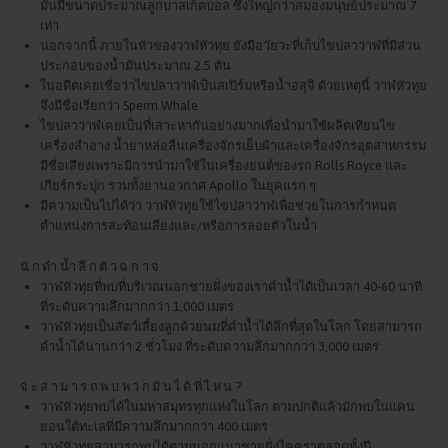
มันมีขนาดประมาณลูกบาสเก็ตบอล ซึ่งใหญ่กว่าสมองมนุษย์ประมาณ 7
เท่า
นอกจากนี้ ภายในหัวของวาฬหัวทุย ยังมีอวัยวะที่เก็บไขปลาวาฬที่มีส่วน
ประกอบของน้ำมันประมาณ 2.5 ตัน
ในอดีตเคยเชื่อว่าไขปลาวาฬเป็นสเปิร์มหรือน้ำอสุจิ ด้วยเหตุนี้ วาฬหัวทุย
จึงมีชื่อเรียกว่า Sperm Whale
ไขปลาวาฬเคยเป็นที่เสาะหากันอย่างมากเพื่อนำมาใช้ผลิตเทียนไข
เครื่องสำอาง น้ำยาหล่อลื่นเครื่องจักรเย็บผ้าและเครื่องจักรอุตสาหกรรม
มีชื่อเสียงเพราะมีการนำมาใช้ในเครื่องยนต์ของรถ Rolls Royce และ
เกียร์กระปุก รวมทั้งยานอวกาศ Apollo ในยุคแรก ๆ
มีความเป็นไปได้ว่า วาฬหัวทุยใช้ไขปลาวาฬเพื่อช่วยในการกำหนด
ตำแหน่งการสะท้อนเสียงและ/หรือการลอยตัวในน้ำ
นักดำน้ำลึกตัวฉกาจ
วาฬหัวทุยที่พบที่บริเวณนอกชายฝั่งของเราดำน้ำได้เป็นเวลา 40-60 นาที
ที่ระดับความลึกมากกว่า 1,000 เมตร
วาฬหัวทุยเป็นสัตว์เลี้ยงลูกด้วยนมที่ดำน้ำได้ลึกที่สุดในโลก โดยสามารถ
ดำน้ำได้นานกว่า 2 ชั่วโมง ที่ระดับความลึกมากกว่า 3,000 เมตร
จะสามารถพบพวกมันได้ที่ไหน?
วาฬหัวทุยพบได้ในมหาสมุทรทุกแห่งในโลก ตามปกติแล้วมักพบในแคน
ยอนใต้ทะเลที่มีความลึกมากกว่า 400 เมตร
วาฬหัวทุยสามารถพบได้ตามนอกแนวชายฝั่งไคคูราตลอดทั้งปี