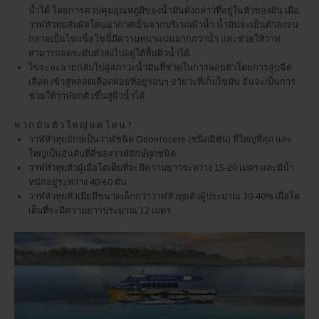
น้ำได้ โดยการควบคุมอุณหภูมิของน้ำมันดังกล่าวที่อยู่ในหัวของมัน เมื่อ
วาฬหัวทุยสัมผัสโดนอากาศเย็นจากบริเวณผิวน้ำ น้ำมันจะเย็นตัวลงจน
กลายเป็นไขแข็ง ไขนี้มีความหนาแน่นมากกว่าน้ำ และช่วยให้วาฬ
สามารถลดระดับตัวลงไปอยู่ใต้พื้นผิวน้ำได้
ไขจะละลายกลับไปสู่สภาวะน้ำมันที่ช่วยในการลอยตัวโดยการสูบฉีด
เลือด เข้าสู่หลอดเลือดฝอยที่อยู่รอบๆ อวัยวะที่เก็บไขมัน อันจะเป็นการ
ช่วยให้วาฬยกตัวขึ้นสู่ผิวน้ำได้
พวกมันตัวใหญ่แค่ไหน?
วาฬหัวทุยยักษ์เป็นวาฬชนิด Odontocete (ชนิดมีฟัน) ที่ใหญ่ที่สุด และ
ใหญ่เป็นอันดับที่สี่ของวาฬยักษ์ทุกชนิด
วาฬหัวทุยตัวผู้เมื่อโตเต็มที่จะมีความยาวระหว่าง 15-20 เมตร และมีน้ำ
หนักอยู่ระหว่าง 40-60 ตัน
วาฬหัวทุยตัวเมียมีขนาดเล็กกว่าวาฬหัวทุยตัวผู้ประมาณ 30-40% เมื่อโต
เต็มที่จะมีความยาวประมาณ 12 เมตร