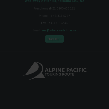
Whaleway Station Rd, Kaikoura 7340, NZ
Freephone (NZ):
0800 655 121
Phone:
+64 3 319 6767
Fax: +64 3 319 6545
Email:
res@whalewatch.co.nz
ENQUIRE