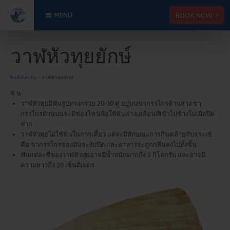
BOOK NOW
MENU
วาฬหัวทุยยักษ์
ยินดีต้อนรับ
⁄ วาฬหัวทุยยักษ์
ฟัน
วาฬหัวทุยมีฟันรูปทรงกรวย 20-30 คู่ อยู่บนขากรรไกรด้านล่าง ขา
กรรไกรด้านบนจะมีช่องโหว่เพื่อให้ฟันล่างเคลื่อนที่เข้าไปข้างในเมื่อปิด
ปาก
วาฬหัวทุยไม่ใช้ฟันในการเคี้ยว แต่จะมีลักษณะการกินคล้ายกับจระเข้
คือ ขากรรไกรของมันจะงับปิด และอาหารจะถูกกลืนลงไปทั้งชิ้น
ฟันแต่ละซี่ของวาฬหัวทุยอาจมีน้ำหนักมากถึง 1 กิโลกรัม และอาจมี
ความยาวถึง 20 เซ็นติเมตร