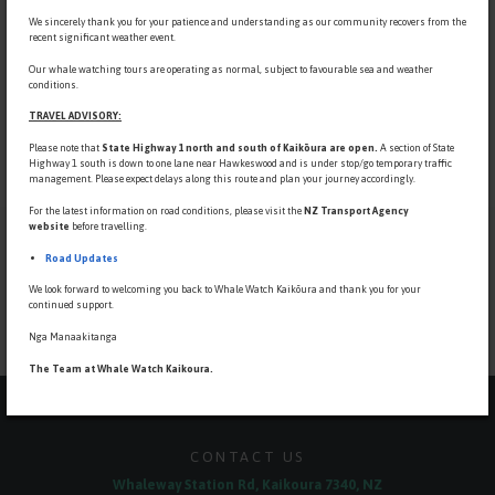
We sincerely thank you for your patience and understanding as our community recovers from the
recent significant weather event.
Our whale watching tours are operating as normal, subject to favourable sea and weather
conditions.
Wide variety of marine life that can be sighted off the Kaikoura Coastline
TRAVEL ADVISORY:
Please note that
State Highway 1 north and south of Kaikōura are open.
A section of State
Highway 1 south is down to
one lane near Hawkeswood and is under stop/go temporary traffic
management. Please expect delays along this route and plan your journey accordingly.
For the latest information on road conditions, please visit the
NZ Transport Agency
website
before travelling.
WANT TO
DISCOVER
MORE?
Road Updates
Download the
WHALE WATCH KAIKOURA
Mobile App
New Zealand's Ultimate Marine Experience, now in your pocket!
We look forward to welcoming you back to Whale Watch Kaikōura and thank you for your
continued support.
Nga Manaakitanga
The Team at Whale Watch Kaikoura.
CONTACT US
Whaleway Station Rd, Kaikoura 7340, NZ